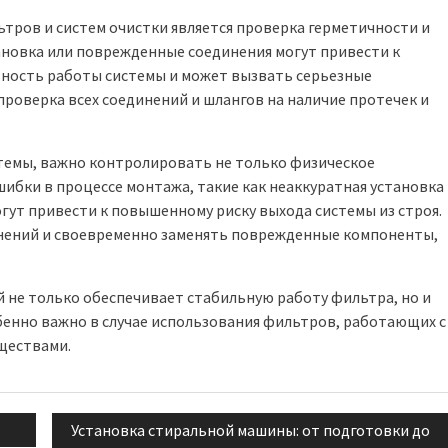
тров и систем очистки является проверка герметичности и
ановка или поврежденные соединения могут привести к
вность работы системы и может вызвать серьезные
роверка всех соединений и шлангов на наличие протечек и
темы, важно контролировать не только физическое
шибки в процессе монтажа, такие как неаккуратная установка
гут привести к повышенному риску выхода системы из строя.
инений и своевременно заменять поврежденные компоненты,
 не только обеспечивает стабильную работу фильтра, но и
бенно важно в случае использования фильтров, работающих с
ществами.
Next
Установка стиральной машины: от подготовки до