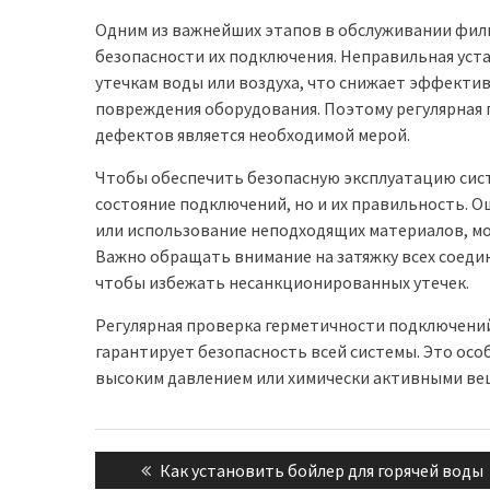
Одним из важнейших этапов в обслуживании филь
безопасности их подключения. Неправильная уст
утечкам воды или воздуха, что снижает эффекти
повреждения оборудования. Поэтому регулярная п
дефектов является необходимой мерой.
Чтобы обеспечить безопасную эксплуатацию сис
состояние подключений, но и их правильность. О
или использование неподходящих материалов, мо
Важно обращать внимание на затяжку всех соед
чтобы избежать несанкционированных утечек.
Регулярная проверка герметичности подключений
гарантирует безопасность всей системы. Это осо
высоким давлением или химически активными ве
Навигация
Previous
Как установить бойлер для горячей воды
по