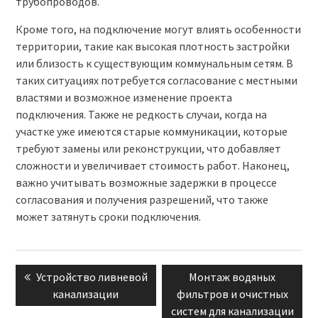
трубопроводов.
Кроме того, на подключение могут влиять особенности
территории, такие как высокая плотность застройки
или близость к существующим коммунальным сетям. В
таких ситуациях потребуется согласование с местными
властями и возможное изменение проекта
подключения. Также не редкость случаи, когда на
участке уже имеются старые коммуникации, которые
требуют замены или реконструкции, что добавляет
сложности и увеличивает стоимость работ. Наконец,
важно учитывать возможные задержки в процессе
согласования и получения разрешений, что также
может затянуть сроки подключения.
Навигация
Previous
Устройство ливневой
Next
Монтаж водяных
по
post:
канализации
фильтров и очистных
post:
записям
систем для канализации