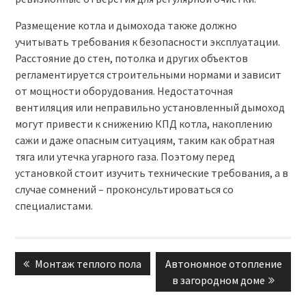
Размещение котла и дымохода также должно
учитывать требования к безопасности эксплуатации.
Расстояние до стен, потолка и других объектов
регламентируется строительными нормами и зависит
от мощности оборудования. Недостаточная
вентиляция или неправильно установленный дымоход
могут привести к снижению КПД котла, накоплению
сажи и даже опасным ситуациям, таким как обратная
тяга или утечка угарного газа. Поэтому перед
установкой стоит изучить технические требования, а в
случае сомнений – проконсультироваться со
специалистами.
Навигация
Previous
Монтаж теплого пола
Next
Автономное отопление
по
post:
post:
в загородном доме
записям